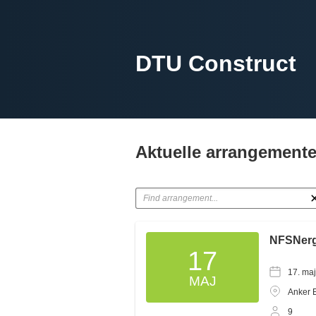
DTU Construct
Aktuelle arrangemente
NFSNergy
17
17. ma
MAJ
Anker 
9