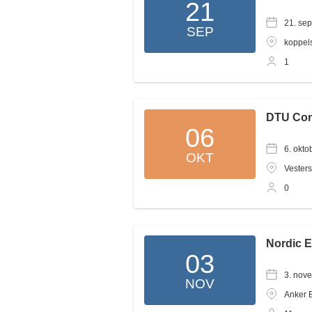
21
21. se
SEP
koppel
1
DTU Con
06
6. okto
OKT
Vester
0
Nordic 
03
3. nov
NOV
Anker 