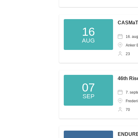
CASMaT I
16
16. au
AUG
Anker E
23
46th Ri
07
7. sep
SEP
Freder
70
ENDURE 