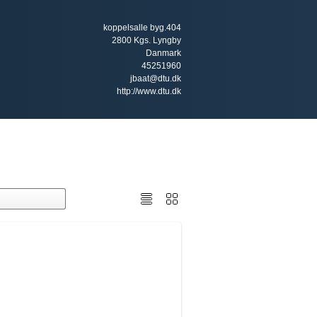
koppelsalle byg.404
2800 Kgs. Lyngby
Danmark
45251960
jbaat@dtu.dk
http://www.dtu.dk