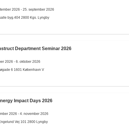
ptember 2026 -
25. september 2026
salle byg.404
2800
Kgs. Lyngby
struct Department Seminar 2026
ber 2026 -
6. oktober 2026
søgade 6
1601
København V
Energy Impact Days 2026
ember 2026 -
4. november 2026
Engelund Vej 101
2800
Lyngby