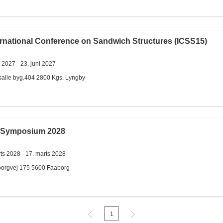
ernational Conference on Sandwich Structures (ICSS15)
i 2027 -
23. juni 2027
salle byg.404
2800
Kgs. Lyngby
Symposium 2028
ts 2028 -
17. marts 2028
orgvej 175
5600
Faaborg
1