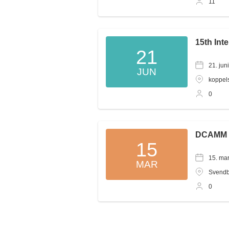
11
15th Int
21
21. jun
JUN
koppel
0
DCAMM 
15
15. mar
MAR
Svendb
0